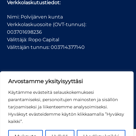
Verkkolaskutustiedot:
Nimi: Polvijärven kunta
Verkkolaskuosoite (OVT-tunnus):
003701698236
Välittäjä: Ropo Capital
Välittäjän tunnus: 003714377140
Arvostamme yksityisyyttäsi
Käytämme evästeitä selauskokemuksesi
© Polvijärven kunta
parantamiseksi, personoitujen mainosten ja sisällön
tarjoamiseksi ja liikenteemme analysoimiseksi.
Hyväksyt evästeidemme käytön klikkaamalla ”Hyväksy
kaikki”.