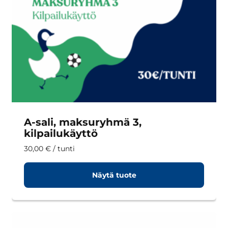
A-sali, maksuryhmä 3,
kilpailukäyttö
30,00
€
/ tunti
Näytä tuote