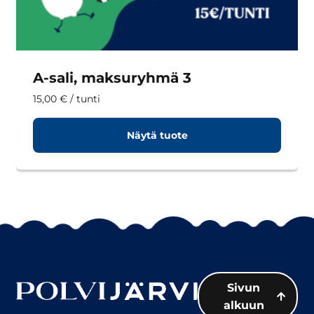
A-sali, maksuryhmä 3
15,00
€
/ tunti
Näytä tuote
Sivun
alkuun