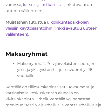
varressa,
katso sijainti kartalta
(linkki avautuu
uuteen välilehteen).
Muistathan tutustua
ulkoliikuntapaikkojen
yleisiin käyttösääntöihin (linkki avautuu uuteen
välilehteen)
.
Maksuryhmät
Maksuryhmä 1: Polvijärveläisten seurojen
yms. ja yksityisten harjoitusvuorot yli 18-
vuotiaille.
Kentällä on tiilimurskapintaiset juoksuradat, ja
varsinaisella keskuskentän alueella on
kivituhkapinta. Urheilukentällä voi harrastaa
monipuolisesti yleisurheilua ja kenttäurheilulajeja