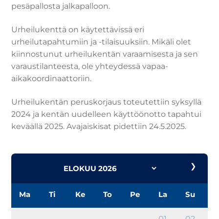
pesäpallosta jalkapalloon.
Urheilukenttä on käytettävissä eri
urheilutapahtumiin ja -tilaisuuksiin. Mikäli olet
kiinnostunut urheilukentän varaamisesta ja sen
varaustilanteesta, ole yhteydessä vapaa-
aikakoordinaattoriin.
Urheilukentän peruskorjaus toteutettiin syksyllä
2024 ja kentän uudelleen käyttöönotto tapahtui
keväällä 2025. Avajaiskisat pidettiin 24.5.2025.
❯
Ma
Ti
Ke
To
Pe
La
Su
01
02