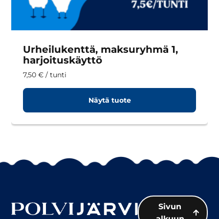
Urheilukenttä, maksuryhmä 1,
harjoituskäyttö
7,50
€
/ tunti
Näytä tuote
Sivun
alkuun